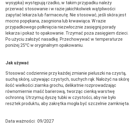
wysypka) występują rzadko, w takim przypadku należy
przerwać stosowanie i w razie jakichkolwiek wątpliwości
zapytać lekarza lub farmaceutę. Nie stosować, jeśli skóra jest
mocno popękana, zaogniona lub krwawiąca. W razie
przypadkowego połknięcia niezwłocznie zasięgnij porady
lekarza i pokaż to opakowanie. Trzymać poza zasięgiem dzieci.
Po użyciu założyć nasadkę. Przechowywać w temperaturze
poniżej 25°C w oryginalnym opakowaniu.
Jak używać
Stosować codziennie przy każdej zmianie pieluszki na czystą,
suchą skórę, używając czystych, suchych rąk. Nałożyć na skórę
ilość wielkości ziarnka grochu, delikatnie rozprowadzając
równomiernie maść barierową, tworząc cienką warstwę
ochronną. Utrzymuj dyszę tubki w czystości, aby nie było
resztek produktu, aby zakrętka mogła być szczelnie zamknięta.
Data ważności: 09/2027