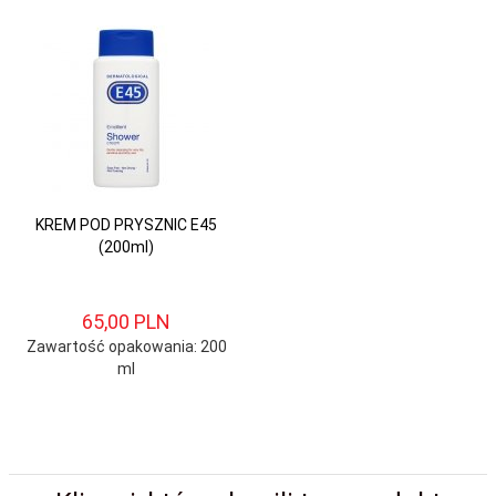
KREM POD PRYSZNIC E45
(200ml)
65,
00
PLN
Zawartość opakowania: 200
ml