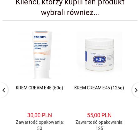
Klienci, którzy kupili ten produkt
wybrali również...
KREM CREAM E45 (50g)
KREM CREAM E45 (125g)
KR
30,
00
PLN
55,
00
PLN
Zawartość opakowania:
Zawartość opakowania:
Za
50
125